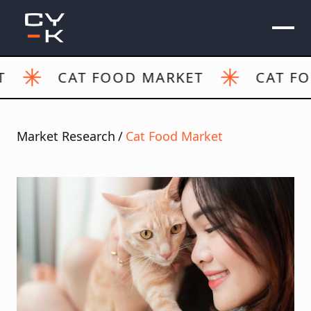
CAT FOOD MARKET
CAT FOOD 
Market Research
/
Cat Food Market
WHO WE ARE
WHAT WE DO
OUR WORKS
BLOG
CAREER